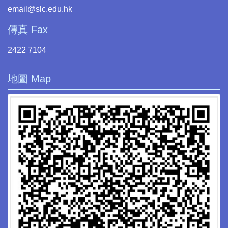
email@slc.edu.hk
傳真 Fax
2422 7104
地圖 Map