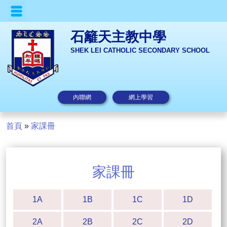
石籬天主教中學
SHEK LEI CATHOLIC SECONDARY SCHOOL
內聯網
網上學習
首頁
»
家課冊
家課冊
1A
1B
1C
1D
2A
2B
2C
2D