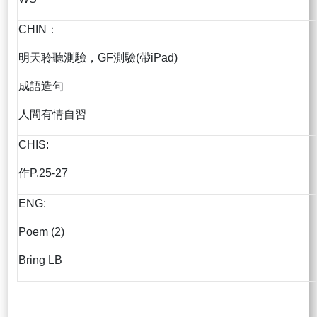
CHIN：
明天聆聽測驗，GF測驗(帶iPad)
成語造句
人間有情自習
CHIS:
作P.25-27
ENG:
Poem (2)
Bring LB