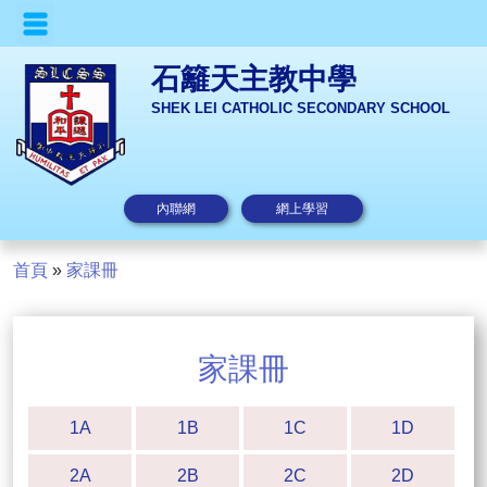
石籬天主教中學
SHEK LEI CATHOLIC SECONDARY SCHOOL
內聯網
網上學習
首頁
»
家課冊
家課冊
1A
1B
1C
1D
2A
2B
2C
2D