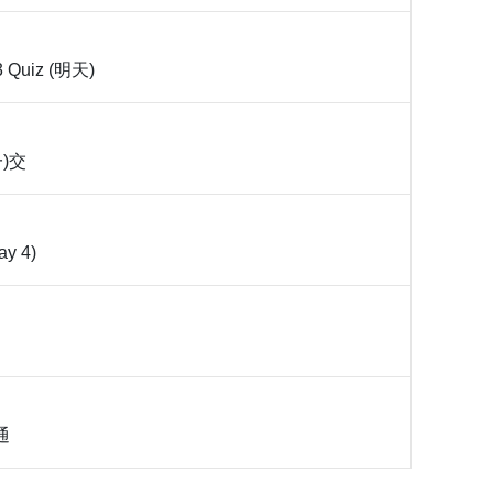
.3 Quiz (明天)
一)交
ay 4)
通