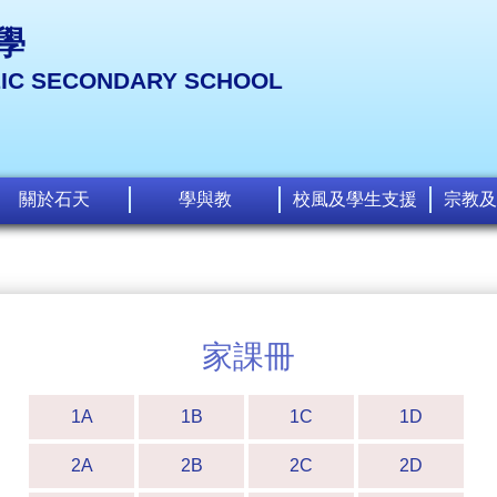
學
LIC SECONDARY SCHOOL
關於石天
學與教
校風及學生支援
宗教及
家課冊
1A
1B
1C
1D
2A
2B
2C
2D