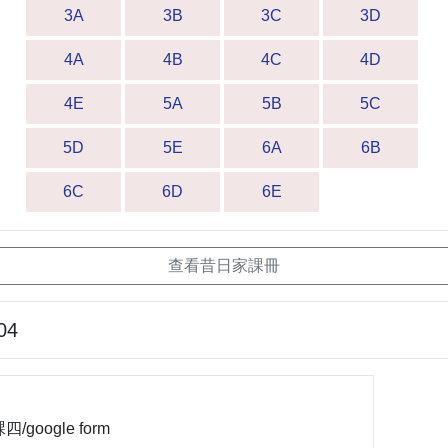
3A
3B
3C
3D
4A
4B
4C
4D
4E
5A
5B
5C
5D
5E
6A
6B
6C
6D
6E
查看昔日家課冊
04
/google form