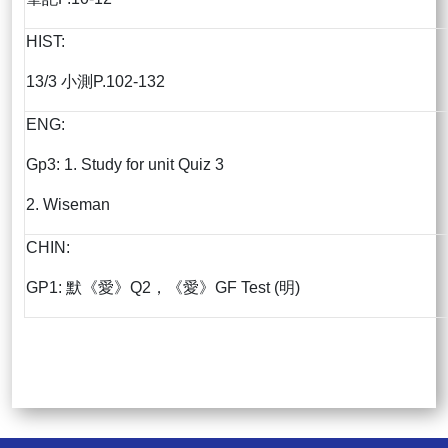
HIST:
13/3 小測P.102-132
ENG:
Gp3: 1. Study for unit Quiz 3
2. Wiseman
CHIN:
GP1: 默《愛》Q2，《愛》GF Test (明)