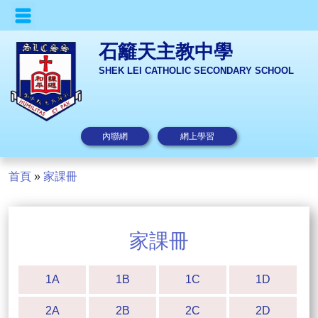
石籬天主教中學
SHEK LEI CATHOLIC SECONDARY SCHOOL
內聯網
網上學習
首頁
»
家課冊
家課冊
1A
1B
1C
1D
2A
2B
2C
2D