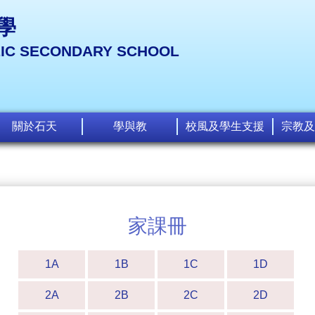
學
LIC SECONDARY SCHOOL
關於石天
學與教
校風及學生支援
宗教及
家課冊
1A
1B
1C
1D
2A
2B
2C
2D