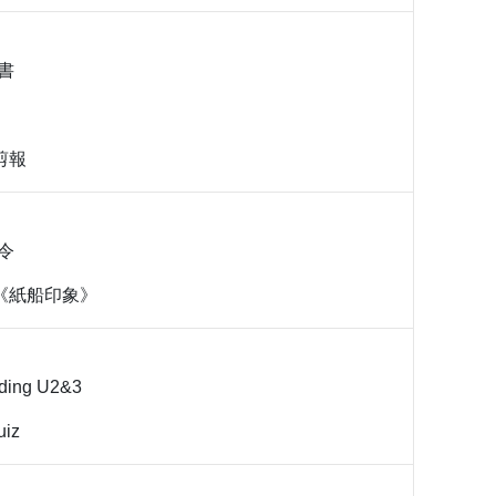
書
剪報
令
test《紙船印象》
ding U2&3
uiz