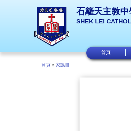
石籬天主教中
SHEK LEI CATHO
首頁
首頁
»
家課冊