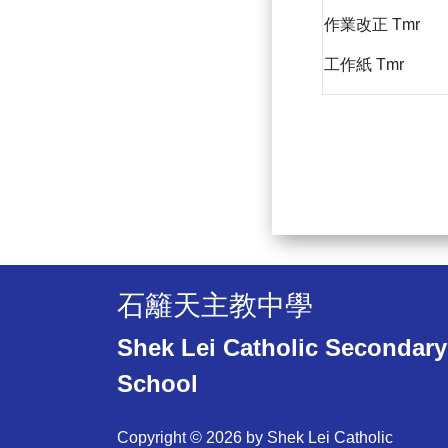
作業改正 Tmr
工作紙 Tmr
石籬天主教中學
Shek Lei Catholic Secondary
School
Copyright © 2026 by Shek Lei Catholic