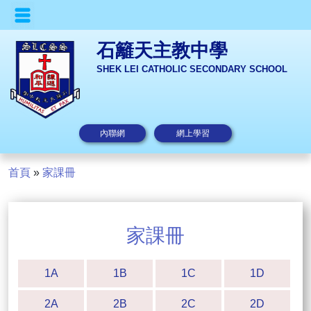
石籬天主教中學
SHEK LEI CATHOLIC SECONDARY SCHOOL
內聯網
網上學習
首頁
»
家課冊
家課冊
1A
1B
1C
1D
2A
2B
2C
2D