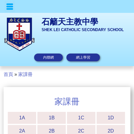
石籬天主教中學
SHEK LEI CATHOLIC SECONDARY SCHOOL
內聯網
網上學習
首頁
»
家課冊
家課冊
1A
1B
1C
1D
2A
2B
2C
2D