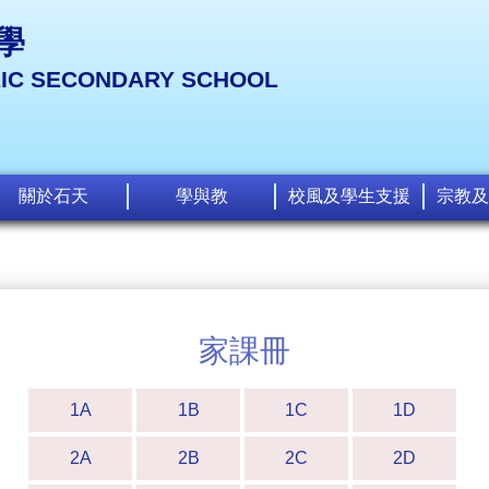
學
LIC SECONDARY SCHOOL
關於石天
學與教
校風及學生支援
宗教及
家課冊
1A
1B
1C
1D
2A
2B
2C
2D