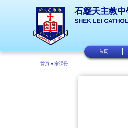
石籬天主教中
SHEK LEI CATHO
首頁
首頁
»
家課冊