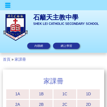
石籬天主教中學
SHEK LEI CATHOLIC SECONDARY SCHOOL
內聯網
網上學習
首頁
»
家課冊
家課冊
1A
1B
1C
1D
2A
2B
2C
2D