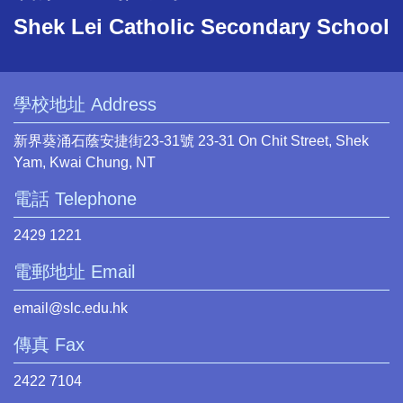
Shek Lei Catholic Secondary School
學校地址 Address
新界葵涌石蔭安捷街23-31號 23-31 On Chit Street, Shek
Yam, Kwai Chung, NT
電話 Telephone
2429 1221
電郵地址 Email
email@slc.edu.hk
傳真 Fax
2422 7104