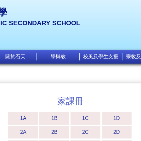
學
LIC SECONDARY SCHOOL
關於石天
學與教
校風及學生支援
宗教及
家課冊
1A
1B
1C
1D
2A
2B
2C
2D