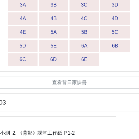
3A
3B
3C
3D
4A
4B
4C
4D
4E
5A
5B
5C
5D
5E
6A
6B
6C
6D
6E
查看昔日家課冊
03
 單元小測 2. 《背影》課堂工作紙 P.1-2