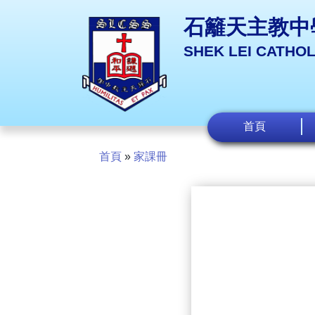
石籬天主教中
SHEK LEI CATHO
首頁
首頁
»
家課冊