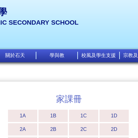
學
LIC SECONDARY SCHOOL
關於石天
學與教
校風及學生支援
宗教及
家課冊
1A
1B
1C
1D
2A
2B
2C
2D