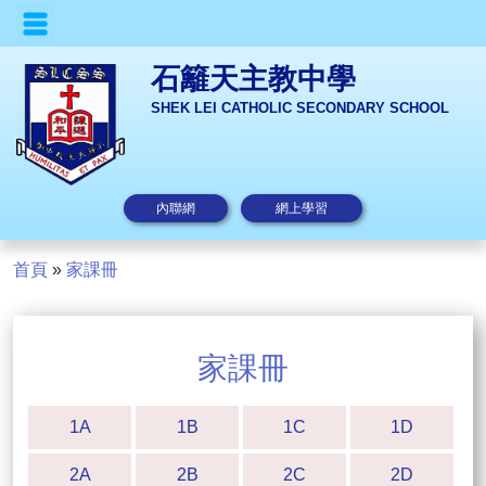
石籬天主教中學
SHEK LEI CATHOLIC SECONDARY SCHOOL
內聯網
網上學習
首頁
»
家課冊
家課冊
1A
1B
1C
1D
2A
2B
2C
2D