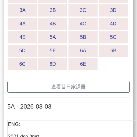
3A
3B
3C
3D
4A
4B
4C
4D
4E
5A
5B
5C
5D
5E
6A
6B
6C
6D
6E
查看昔日家課冊
5A - 2026-03-03
ENG:
2021 dse (tmr)