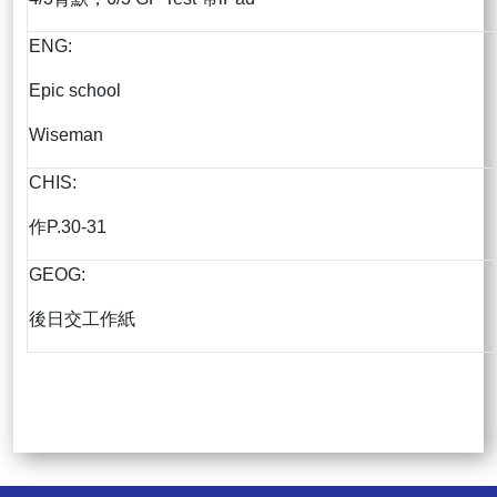
ENG:
Epic school
Wiseman
CHIS:
作P.30-31
GEOG:
後日交工作紙