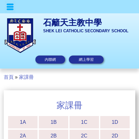
石籬天主教中學
SHEK LEI CATHOLIC SECONDARY SCHOOL
內聯網
網上學習
首頁
»
家課冊
家課冊
1A
1B
1C
1D
2A
2B
2C
2D