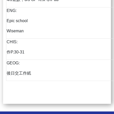
ENG:
Epic school
Wiseman
CHIS:
作P.30-31
GEOG:
後日交工作紙