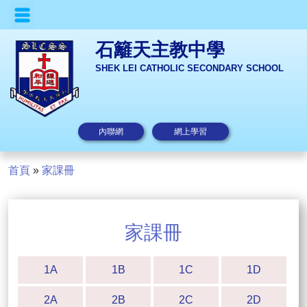
石籬天主教中學
SHEK LEI CATHOLIC SECONDARY SCHOOL
內聯網
網上學習
首頁
»
家課冊
家課冊
1A
1B
1C
1D
2A
2B
2C
2D