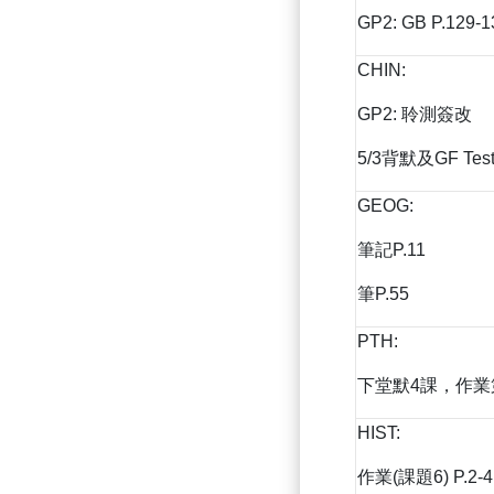
GP2: GB P.129-1
CHIN:
GP2: 聆測簽改
5/3背默及GF Tes
GEOG:
筆記P.11
筆P.55
PTH:
下堂默4課，作業
HIST:
作業(課題6) P.2-4