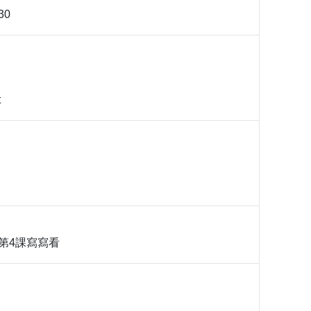
30
t
第4課寫寫看