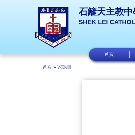
石籬天主教中
SHEK LEI CATHO
首頁
首頁
»
家課冊