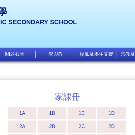
學
LIC SECONDARY SCHOOL
關於石天
學與教
校風及學生支援
宗教及
家課冊
1A
1B
1C
1D
2A
2B
2C
2D