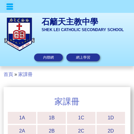
石籬天主教中學
SHEK LEI CATHOLIC SECONDARY SCHOOL
內聯網
網上學習
首頁
»
家課冊
家課冊
1A
1B
1C
1D
2A
2B
2C
2D