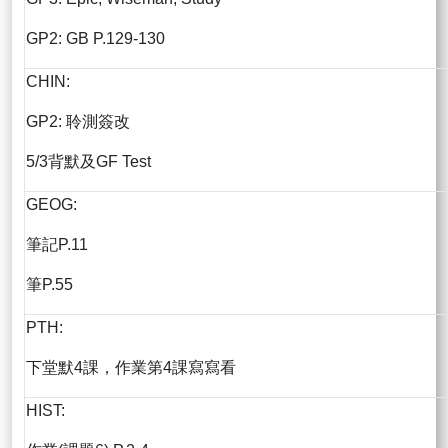
GP2: GB P.129-130
CHIN:
GP2: 聆測簽改
5/3背默及GF Test
GEOG:
筆記P.11
筆P.55
PTH:
下堂默4課，作業第4課寫寫看
HIST: