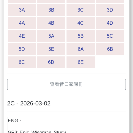
3A
3B
3C
3D
4A
4B
4C
4D
4E
5A
5B
5C
5D
5E
6A
6B
6C
6D
6E
查看昔日家課冊
2C - 2026-03-02
ENG：
GP3: Epic, Wiseman, Study