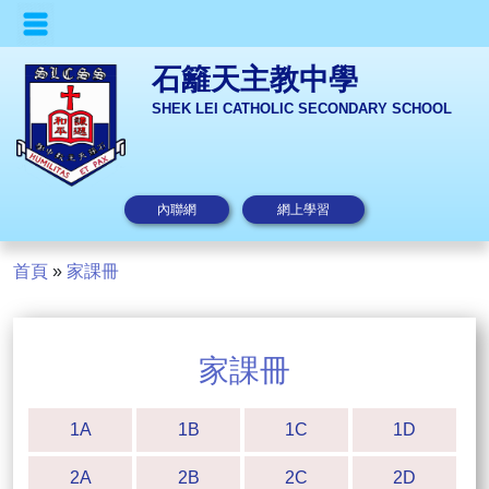
石籬天主教中學
SHEK LEI CATHOLIC SECONDARY SCHOOL
內聯網
網上學習
首頁
»
家課冊
家課冊
1A
1B
1C
1D
2A
2B
2C
2D