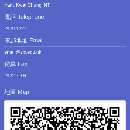
Yam, Kwai Chung, NT
電話 Telephone
2429 1221
電郵地址 Email
email@slc.edu.hk
傳真 Fax
2422 7104
地圖 Map