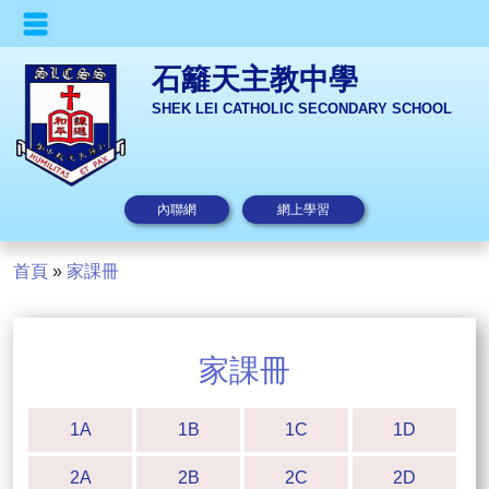
石籬天主教中學
SHEK LEI CATHOLIC SECONDARY SCHOOL
內聯網
網上學習
首頁
»
家課冊
家課冊
1A
1B
1C
1D
2A
2B
2C
2D