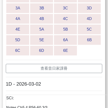
3A
3B
3C
3D
4A
4B
4C
4D
4E
5A
5B
5C
5D
5E
6A
6B
6C
6D
6E
查看昔日家課冊
1D - 2026-03-02
SCi:
Notes Ch5.4 P56-60 3/3