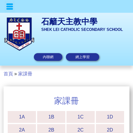
石籬天主教中學
SHEK LEI CATHOLIC SECONDARY SCHOOL
內聯網
網上學習
首頁
»
家課冊
家課冊
1A
1B
1C
1D
2A
2B
2C
2D