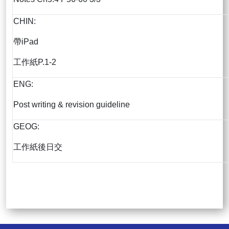
CHIN:
帶iPad
工作紙P.1-2
ENG:
Post writing & revision guideline
GEOG:
工作紙後日交