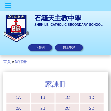
石籬天主教中學
SHEK LEI CATHOLIC SECONDARY SCHOOL
內聯網
網上學習
首頁
»
家課冊
家課冊
1A
1B
1C
1D
2A
2B
2C
2D