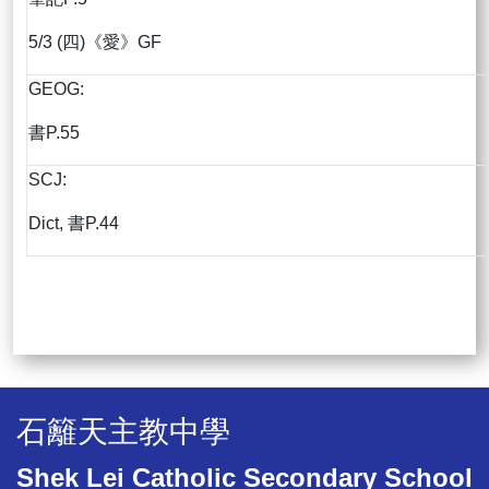
5/3 (四)《愛》GF
GEOG:
書P.55
SCJ:
Dict, 書P.44
石籬天主教中學
Shek Lei Catholic Secondary School