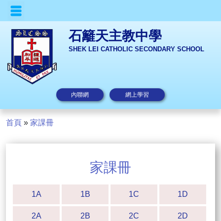
石籬天主教中學
SHEK LEI CATHOLIC SECONDARY SCHOOL
內聯網
網上學習
首頁
»
家課冊
家課冊
1A
1B
1C
1D
2A
2B
2C
2D