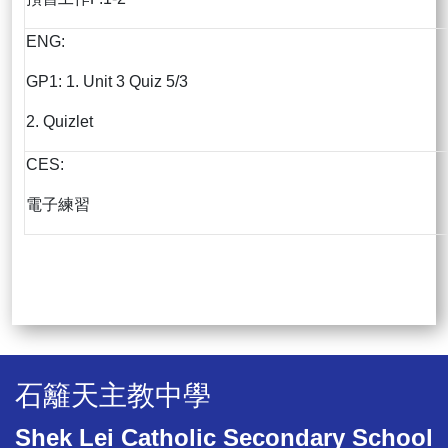
ENG:
GP1: 1. Unit 3 Quiz 5/3
2. Quizlet
CES:
電子練習
石籬天主教中學
Shek Lei Catholic Secondary School