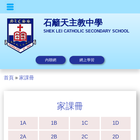
石籬天主教中學
SHEK LEI CATHOLIC SECONDARY SCHOOL
內聯網
網上學習
首頁
»
家課冊
家課冊
1A
1B
1C
1D
2A
2B
2C
2D