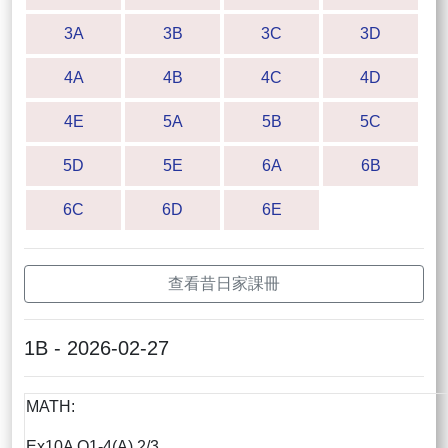
3A
3B
3C
3D
4A
4B
4C
4D
4E
5A
5B
5C
5D
5E
6A
6B
6C
6D
6E
查看昔日家課冊
1B - 2026-02-27
MATH:
Ex10A Q1-4(A) 2/3