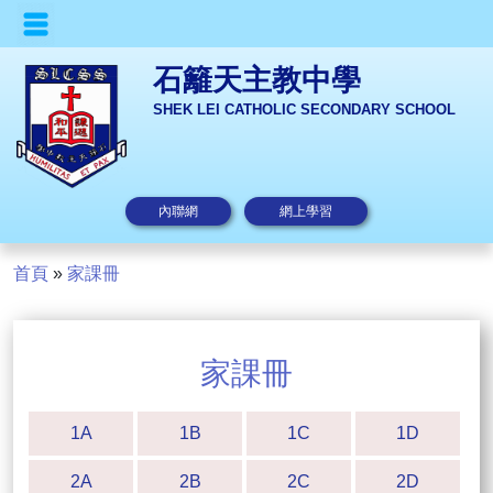
石籬天主教中學
SHEK LEI CATHOLIC SECONDARY SCHOOL
內聯網
網上學習
首頁
»
家課冊
家課冊
1A
1B
1C
1D
2A
2B
2C
2D