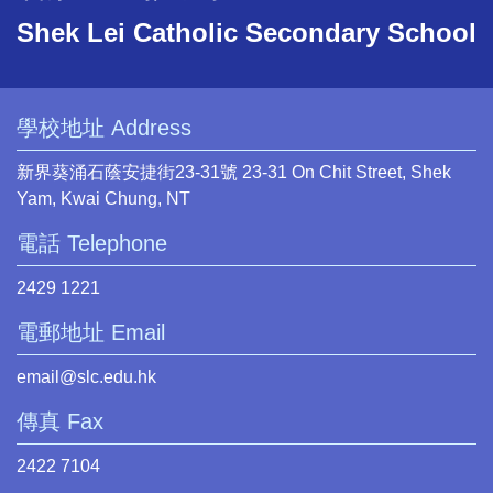
Shek Lei Catholic Secondary School
學校地址 Address
新界葵涌石蔭安捷街23-31號 23-31 On Chit Street, Shek
Yam, Kwai Chung, NT
電話 Telephone
2429 1221
電郵地址 Email
email@slc.edu.hk
傳真 Fax
2422 7104