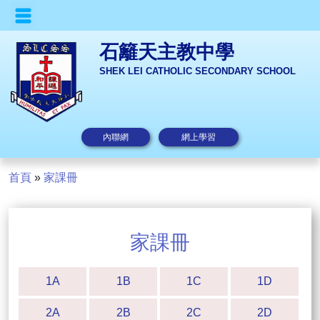
石籬天主教中學
SHEK LEI CATHOLIC SECONDARY SCHOOL
內聯網
網上學習
首頁
»
家課冊
家課冊
1A
1B
1C
1D
2A
2B
2C
2D