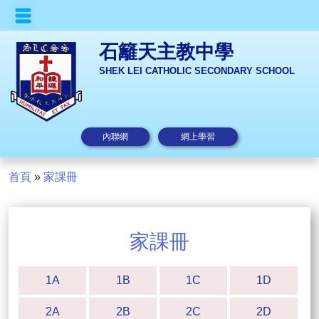
石籬天主教中學
SHEK LEI CATHOLIC SECONDARY SCHOOL
內聯網
網上學習
首頁
»
家課冊
家課冊
1A
1B
1C
1D
2A
2B
2C
2D