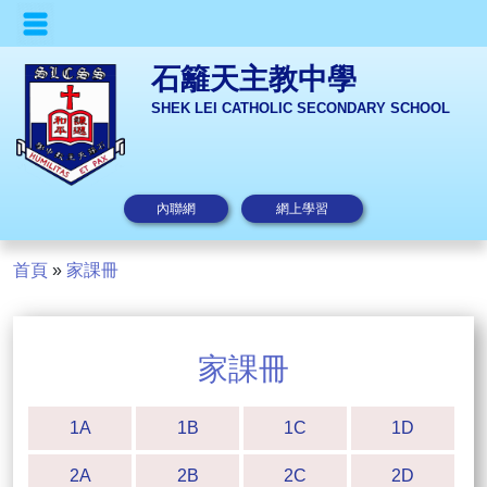
石籬天主教中學
SHEK LEI CATHOLIC SECONDARY SCHOOL
內聯網
網上學習
首頁
»
家課冊
家課冊
1A
1B
1C
1D
2A
2B
2C
2D