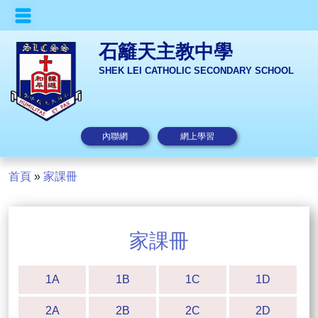
石籬天主教中學
SHEK LEI CATHOLIC SECONDARY SCHOOL
內聯網
網上學習
首頁
»
家課冊
家課冊
1A
1B
1C
1D
2A
2B
2C
2D