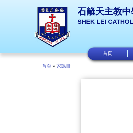
石籬天主教中
SHEK LEI CATHO
首頁
首頁
»
家課冊