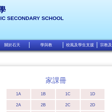
學
LIC SECONDARY SCHOOL
關於石天
學與教
校風及學生支援
宗教及
家課冊
1A
1B
1C
1D
2A
2B
2C
2D