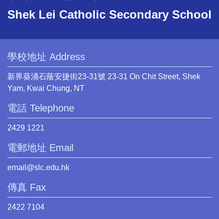
Shek Lei Catholic Secondary School
學校地址 Address
新界葵涌石蔭安捷街23-31號 23-31 On Chit Street, Shek
Yam, Kwai Chung, NT
電話 Telephone
2429 1221
電郵地址 Email
email@slc.edu.hk
傳真 Fax
2422 7104