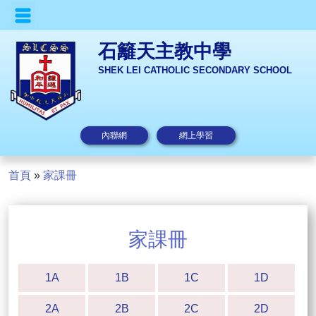
石籬天主教中學
SHEK LEI CATHOLIC SECONDARY SCHOOL
內聯網
網上學習
首頁
»
家課冊
家課冊
1A
1B
1C
1D
2A
2B
2C
2D