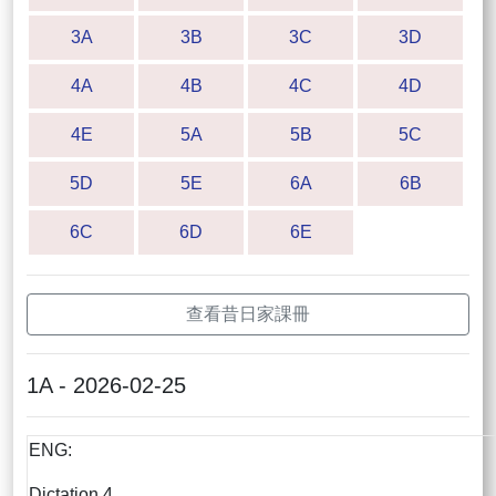
3A
3B
3C
3D
4A
4B
4C
4D
4E
5A
5B
5C
5D
5E
6A
6B
6C
6D
6E
查看昔日家課冊
1A - 2026-02-25
ENG:
Dictation 4