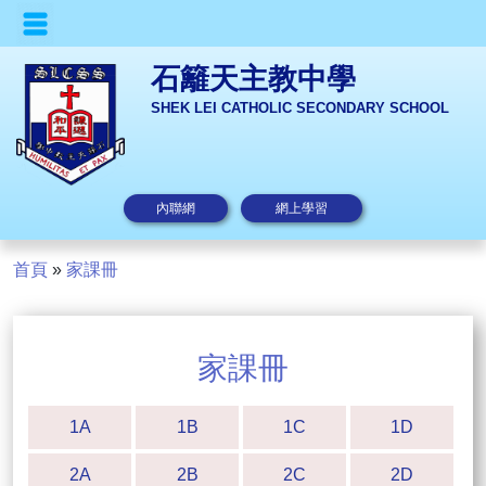
石籬天主教中學
SHEK LEI CATHOLIC SECONDARY SCHOOL
內聯網
網上學習
首頁
»
家課冊
家課冊
1A
1B
1C
1D
2A
2B
2C
2D