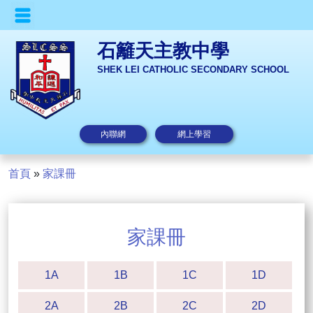
石籬天主教中學
SHEK LEI CATHOLIC SECONDARY SCHOOL
內聯網
網上學習
首頁
»
家課冊
家課冊
1A
1B
1C
1D
2A
2B
2C
2D