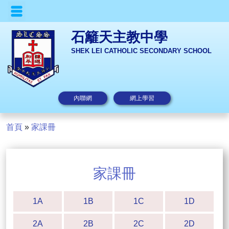
石籬天主教中學
SHEK LEI CATHOLIC SECONDARY SCHOOL
內聯網
網上學習
首頁
»
家課冊
家課冊
1A
1B
1C
1D
2A
2B
2C
2D