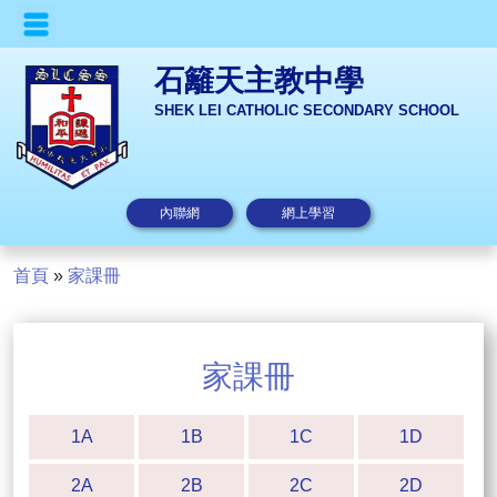
石籬天主教中學
SHEK LEI CATHOLIC SECONDARY SCHOOL
內聯網
網上學習
首頁
»
家課冊
家課冊
1A
1B
1C
1D
2A
2B
2C
2D