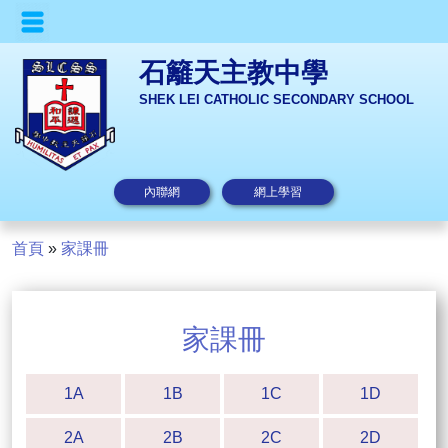
石籬天主教中學
SHEK LEI CATHOLIC SECONDARY SCHOOL
內聯網
網上學習
首頁
»
家課冊
家課冊
1A
1B
1C
1D
2A
2B
2C
2D