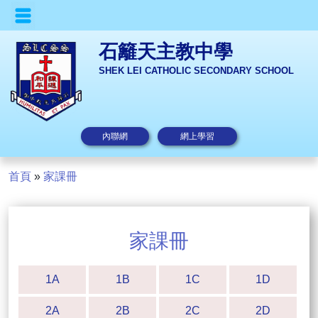
石籬天主教中學
SHEK LEI CATHOLIC SECONDARY SCHOOL
內聯網
網上學習
首頁
»
家課冊
家課冊
1A
1B
1C
1D
2A
2B
2C
2D