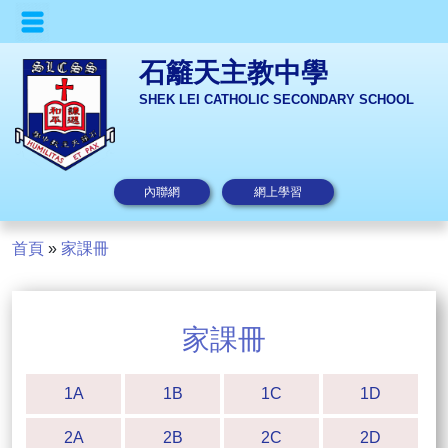
石籬天主教中學
SHEK LEI CATHOLIC SECONDARY SCHOOL
內聯網
網上學習
首頁
»
家課冊
家課冊
1A
1B
1C
1D
2A
2B
2C
2D