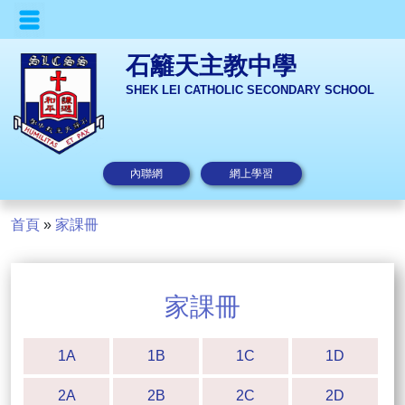
石籬天主教中學
SHEK LEI CATHOLIC SECONDARY SCHOOL
內聯網
網上學習
首頁
»
家課冊
家課冊
1A
1B
1C
1D
2A
2B
2C
2D