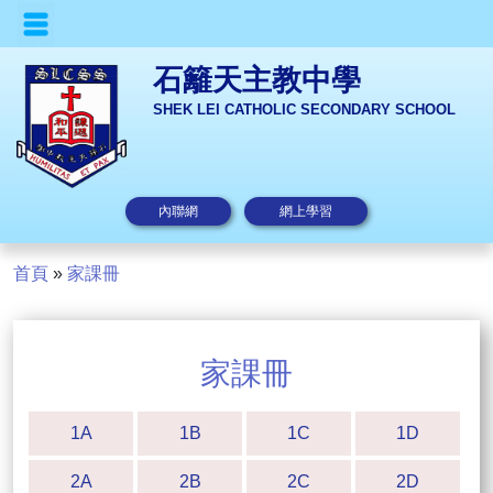
石籬天主教中學
SHEK LEI CATHOLIC SECONDARY SCHOOL
內聯網
網上學習
首頁
»
家課冊
家課冊
1A
1B
1C
1D
2A
2B
2C
2D