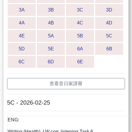
3A
3B
3C
3D
4A
4B
4C
4D
4E
5A
5B
5C
5D
5E
6A
6B
6C
6D
6E
查看昔日家課冊
5C - 2026-02-25
ENG:
Writing (Health), LW corr, listening Task 6