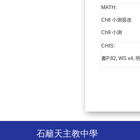
MATH:
Ch8 小測簽改
Ch9 小測
CHIS:
書P.82, WS x
石籬天主教中學