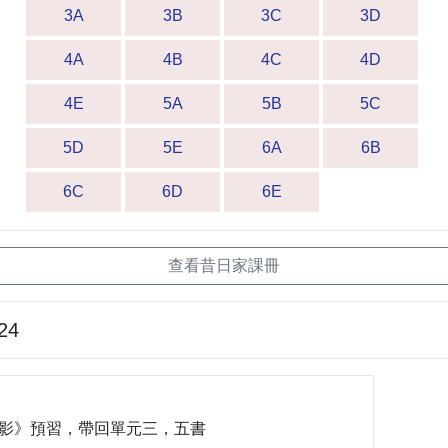
3A
3B
3C
3D
4A
4B
4C
4D
4E
5A
5B
5C
5D
5E
6A
6B
6C
6D
6E
查看昔日家課冊
24
《背影》預習，帶回單元三，五書