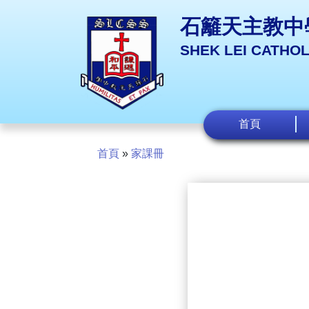
石籬天主教中
SHEK LEI CATHO
首頁
首頁
»
家課冊