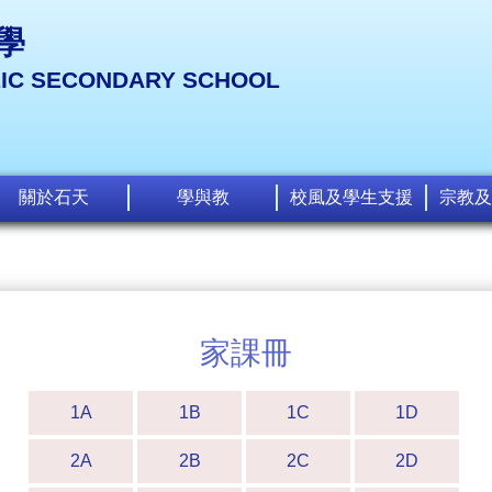
學
LIC SECONDARY SCHOOL
關於石天
學與教
校風及學生支援
宗教及
家課冊
1A
1B
1C
1D
2A
2B
2C
2D