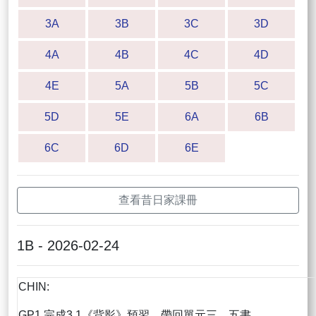
3A
3B
3C
3D
4A
4B
4C
4D
4E
5A
5B
5C
5D
5E
6A
6B
6C
6D
6E
查看昔日家課冊
1B - 2026-02-24
CHIN:
GP1 完成3.1《背影》預習，帶回單元三，五書