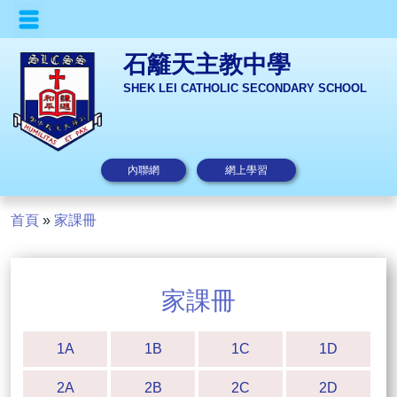
石籬天主教中學
SHEK LEI CATHOLIC SECONDARY SCHOOL
內聯網
網上學習
首頁
»
家課冊
家課冊
1A
1B
1C
1D
2A
2B
2C
2D