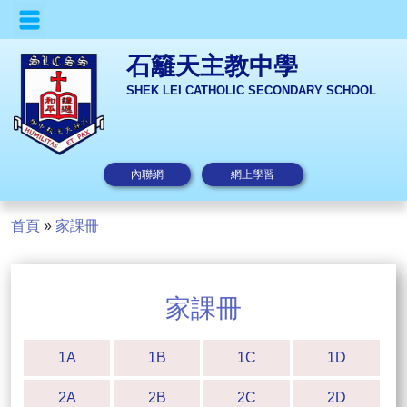
石籬天主教中學
SHEK LEI CATHOLIC SECONDARY SCHOOL
內聯網
網上學習
首頁
»
家課冊
家課冊
1A
1B
1C
1D
2A
2B
2C
2D