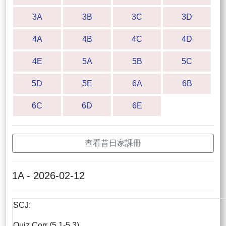
3A
3B
3C
3D
4A
4B
4C
4D
4E
5A
5B
5C
5D
5E
6A
6B
6C
6D
6E
查看昔日家課冊
1A - 2026-02-12
SCJ:
Quiz Corr (5.1-5.3)