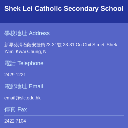
Shek Lei Catholic Secondary School
學校地址 Address
新界葵涌石蔭安捷街23-31號 23-31 On Chit Street, Shek
Yam, Kwai Chung, NT
電話 Telephone
2429 1221
電郵地址 Email
email@slc.edu.hk
傳真 Fax
2422 7104