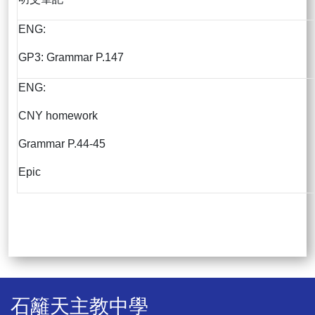
ENG:
GP3: Grammar P.147
ENG:
CNY homework
Grammar P.44-45
Epic
石籬天主教中學