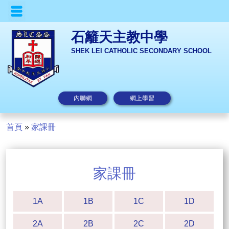
石籬天主教中學
SHEK LEI CATHOLIC SECONDARY SCHOOL
內聯網
網上學習
首頁
»
家課冊
家課冊
1A
1B
1C
1D
2A
2B
2C
2D