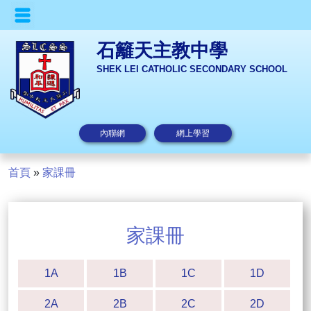
石籬天主教中學
SHEK LEI CATHOLIC SECONDARY SCHOOL
內聯網
網上學習
首頁
»
家課冊
家課冊
1A
1B
1C
1D
2A
2B
2C
2D