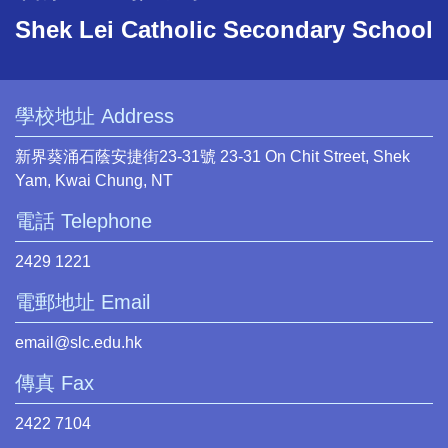
Shek Lei Catholic Secondary School
學校地址 Address
新界葵涌石蔭安捷街23-31號 23-31 On Chit Street, Shek
Yam, Kwai Chung, NT
電話 Telephone
2429 1221
電郵地址 Email
email@slc.edu.hk
傳真 Fax
2422 7104