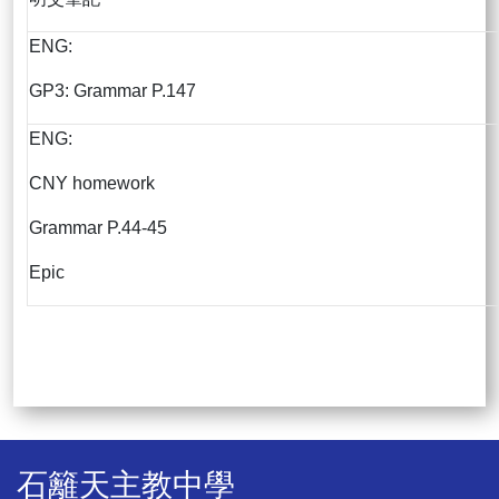
ENG:
GP3: Grammar P.147
ENG:
CNY homework
Grammar P.44-45
Epic
石籬天主教中學