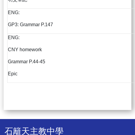
ENG:
GP3: Grammar P.147
ENG:
CNY homework
Grammar P.44-45
Epic
石籬天主教中學