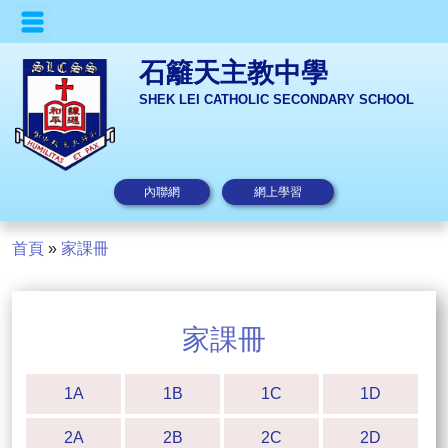
石籬天主教中學
SHEK LEI CATHOLIC SECONDARY SCHOOL
內聯網
網上學習
首頁
»
家課冊
家課冊
1A
1B
1C
1D
2A
2B
2C
2D