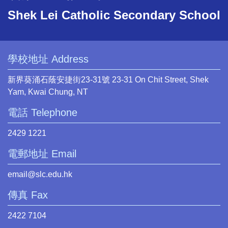
Shek Lei Catholic Secondary School
學校地址 Address
新界葵涌石蔭安捷街23-31號 23-31 On Chit Street, Shek
Yam, Kwai Chung, NT
電話 Telephone
2429 1221
電郵地址 Email
email@slc.edu.hk
傳真 Fax
2422 7104