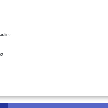
adline
/2