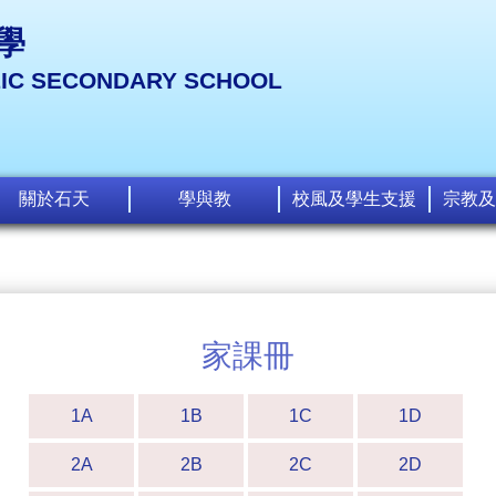
學
LIC SECONDARY SCHOOL
關於石天
學與教
校風及學生支援
宗教及
家課冊
1A
1B
1C
1D
2A
2B
2C
2D