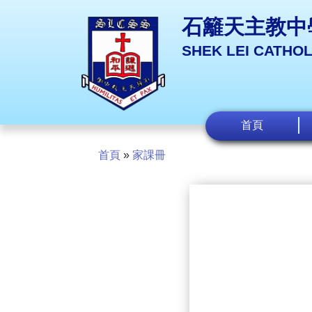
石籬天主教中
SHEK LEI CATHO
首頁
首頁
»
家課冊