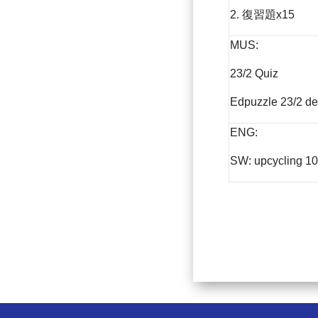
2. 復習題x15
MUS:
23/2 Quiz
Edpuzzle 23/2 de
ENG:
SW: upcycling 10