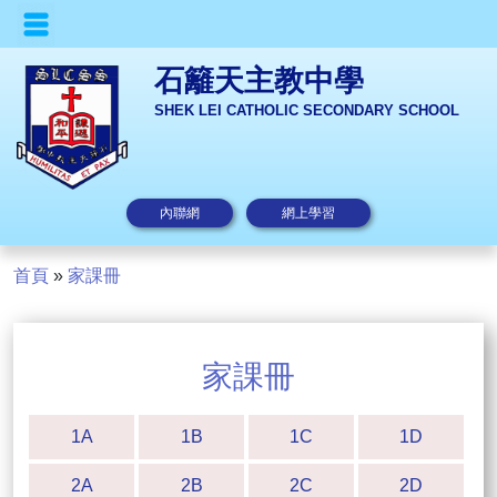
石籬天主教中學
SHEK LEI CATHOLIC SECONDARY SCHOOL
內聯網
網上學習
首頁
»
家課冊
家課冊
1A
1B
1C
1D
2A
2B
2C
2D