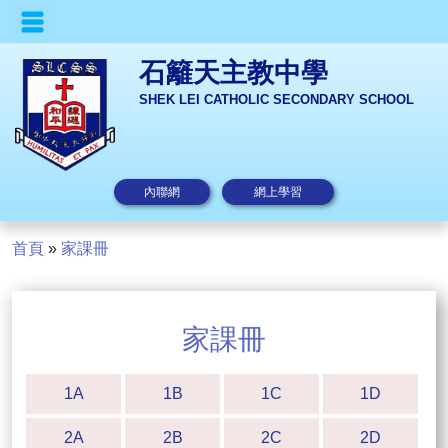
石籬天主教中學
SHEK LEI CATHOLIC SECONDARY SCHOOL
內聯網
網上學習
首頁
»
家課冊
家課冊
1A
1B
1C
1D
2A
2B
2C
2D