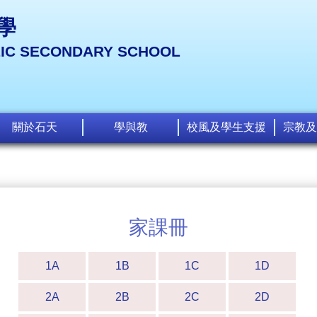
學
LIC SECONDARY SCHOOL
關於石天
學與教
校風及學生支援
宗教及
家課冊
1A
1B
1C
1D
2A
2B
2C
2D