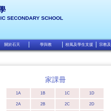
學
LIC SECONDARY SCHOOL
關於石天
學與教
校風及學生支援
宗教及
家課冊
1A
1B
1C
1D
2A
2B
2C
2D