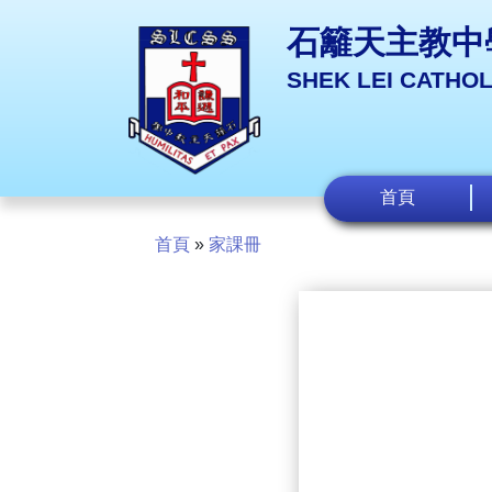
石籬天主教中
SHEK LEI CATHO
首頁
首頁
»
家課冊